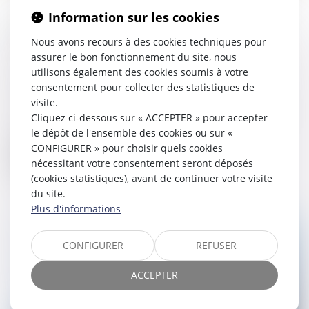
Information sur les cookies
Liquidation judiciaire et préjudice moral
envers le gérant et époux
Nous avons recours à des cookies techniques pour
22/06/2023
assurer le bon fonctionnement du site, nous
La Cour de cassation s’est récemment
utilisons également des cookies soumis à votre
prononcée sur la recevabilité d’une
consentement pour collecter des statistiques de
demande en réparation de préjudice
visite.
moral d’une associée minoritaire de SARL
Cliquez ci-dessous sur « ACCEPTER » pour accepter
envers s...
le dépôt de l'ensemble des cookies ou sur «
CONFIGURER » pour choisir quels cookies
Lire la suite
nécessitant votre consentement seront déposés
(cookies statistiques), avant de continuer votre visite
du site.
Plus d'informations
CONFIGURER
REFUSER
ACCEPTER