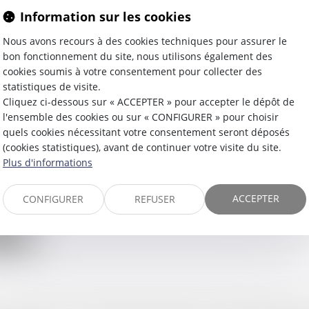
s en litige avec une entreprise avec laquelle vous
Information sur les cookies
ez d'apprendre que celle-ci est défaillante. Comm
Nous avons recours à des cookies techniques pour assurer le
suite
bon fonctionnement du site, nous utilisons également des
cookies soumis à votre consentement pour collecter des
statistiques de visite.
Cliquez ci-dessous sur « ACCEPTER » pour accepter le dépôt de
l'ensemble des cookies ou sur « CONFIGURER » pour choisir
quels cookies nécessitant votre consentement seront déposés
écisions collectives des associés : les statuts peu
(cookies statistiques), avant de continuer votre visite du site.
primées ?
Plus d'informations
24
 décision rendue le 15 novembre 2024, la Cour de 
ACCEPTER
CONFIGURER
REFUSER
e plénière, s’est prononcée sur la question de savoi
suite