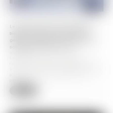
Le gérant d’une SCI ne peut vendre un
bien de la société sans assemblée
générale préalable dès lors que l’objet
social de prévoit pas la vente
07/01/2021
Les faits de cette affaire étaient
relativement simples : le gérant d’une
SCI avait signé, sans assemblée générale
préalable, une promesse de vente
portant s...
Lire la suite