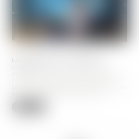
Les frais des SCPI : le grand écart
20/01/2021
Si les frais d’acquisition et de gestion ne
doivent pas constituer les premiers
critères de choix des SCPI, ils ne peuvent
être ignorés tant ils sont élevés,...
Lire la suite