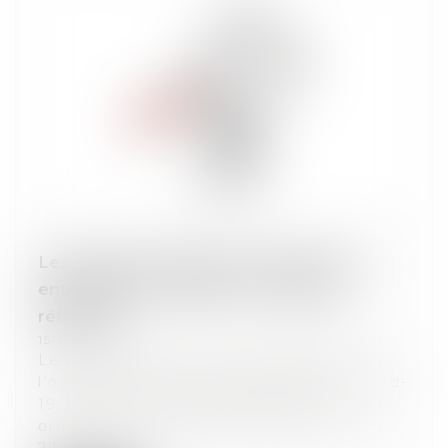
Les récentes mesures covid pour les
entreprises en difficulté : quelques
réflexions
15/01/2021
Le gouvernement a réagi rapidement à
l’occasion de la première vague de covid-
19. Il a pris des mesures par une
ordonnance succincte mais efficace du