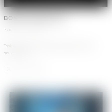
BONNE ANNÉE 2021
Publié le :
06/01/2021
TripleA Avocats vous souhaite le meilleur pour cette
nouvelle année.