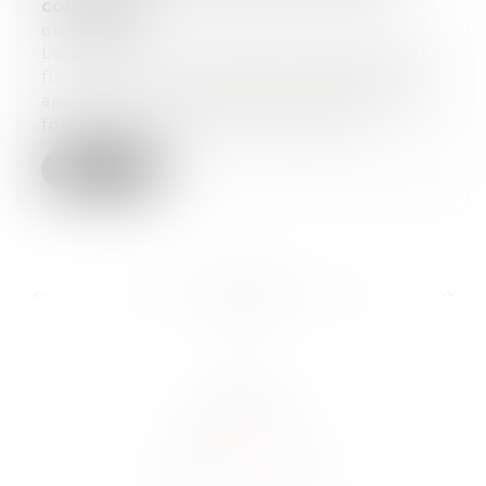
comptable
01/01/2021
La profession du Chiffre se dynamise au
fil des années. Des startups attirent les
appétits des investisseurs et lèvent des
fonds pour améliorer le quotidien...
Lire la suite
...
...
<<
<
102
103
104
105
106
107
108
>
>>