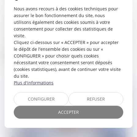
de commerce s’adapte
Nous avons recours à des cookies techniques pour
13/01/2021
assurer le bon fonctionnement du site, nous
A la suite de l’ordonnance du 16
utilisons également des cookies soumis à votre
septembre 2020, un décret du 29
consentement pour collecter des statistiques de
décembre 2020 créée au sein de la partie
visite.
réglementaire du code de commerce, un
Cliquez ci-dessous sur « ACCEPTER » pour accepter
chapitre dédi...
le dépôt de l'ensemble des cookies ou sur «
CONFIGURER » pour choisir quels cookies
Lire la suite
nécessitant votre consentement seront déposés
(cookies statistiques), avant de continuer votre visite
du site.
Plus d'informations
CONFIGURER
REFUSER
ACCEPTER