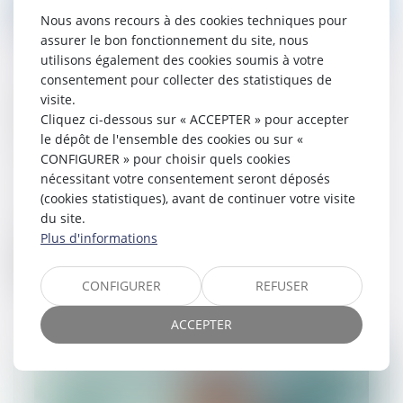
Nous avons recours à des cookies techniques pour
assurer le bon fonctionnement du site, nous
utilisons également des cookies soumis à votre
consentement pour collecter des statistiques de
La fourniture de l’extrait d’immatriculation
visite.
bientôt remplacée par la communication
Cliquez ci-dessous sur « ACCEPTER » pour accepter
du numéro RCS
le dépôt de l'ensemble des cookies ou sur «
23/06/2021
CONFIGURER » pour choisir quels cookies
Un décret récent supprime l'obligation
nécessitant votre consentement seront déposés
faite aux entreprises de fournir un extrait
(cookies statistiques), avant de continuer votre visite
K bis à l'appui de leurs demandes
du site.
administratives et remplace la fournitur...
Plus d'informations
Lire la suite
CONFIGURER
REFUSER
ACCEPTER