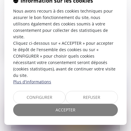
Information sur les cookies
solidarité, coûts fixes, PGE...
21/05/2021
Nous avons recours à des cookies techniques pour
Pour faire face aux difficultés
assurer le bon fonctionnement du site, nous
économiques provoquées par la crise du
utilisons également des cookies soumis à votre
coronavirus, le gouvernement dévoile
consentement pour collecter des statistiques de
régulièrement de nouvelles salves
visite.
d'aides aux ent...
Cliquez ci-dessous sur « ACCEPTER » pour accepter
le dépôt de l'ensemble des cookies ou sur «
Lire la suite
CONFIGURER » pour choisir quels cookies
nécessitant votre consentement seront déposés
(cookies statistiques), avant de continuer votre visite
du site.
Plus d'informations
CONFIGURER
REFUSER
ACCEPTER