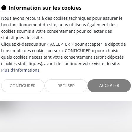
022
Information sur les cookies
ans le cadre du plan 1 jeune 1 solution, l’aide de
Nous avons recours à des cookies techniques pour assurer le
 30 ans qui veulent créer leur entreprise, est dés
bon fonctionnement du site, nous utilisons également des
cookies soumis à votre consentement pour collecter des
suite
statistiques de visite.
Cliquez ci-dessous sur « ACCEPTER » pour accepter le dépôt de
l'ensemble des cookies ou sur « CONFIGURER » pour choisir
quels cookies nécessitant votre consentement seront déposés
(cookies statistiques), avant de continuer votre visite du site.
sion unanime doit être prise par tous les associ
Plus d'informations
022
l’adoption d’une décision des associés de société c
ACCEPTER
CONFIGURER
REFUSER
cision doit être approuvée par tous les associés de 
suite