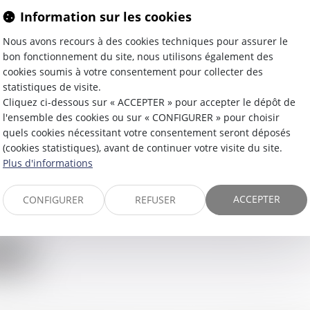
aires et la date d’enregistrement
Information sur les cookies
026
Nous avons recours à des cookies techniques pour assurer le
té des marchés financiers attire l'attention des s
bon fonctionnement du site, nous utilisons également des
té ou un système multilatéral de négociation, et d
cookies soumis à votre consentement pour collecter des
statistiques de visite.
suite
Cliquez ci-dessous sur « ACCEPTER » pour accepter le dépôt de
l'ensemble des cookies ou sur « CONFIGURER » pour choisir
quels cookies nécessitant votre consentement seront déposés
(cookies statistiques), avant de continuer votre visite du site.
Plus d'informations
é des cessions de parts sociales de sociétés civi
026
ACCEPTER
CONFIGURER
REFUSER
t n° 2026-340 du 30 avril 2026 relatif aux formalit
odifier les formalités entourant la publicité des ce
suite